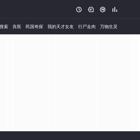




搜索
良医
民国奇探
我的天才女友
行尸走肉
万物生灵