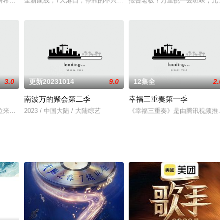
开启炙热人生，挑战100天完成电商团队创业的首档00后成长纪实节目。节目将
妍希、夏之光、高卿尘、李雅娟一起，走进中医的万千世界，从草木到经络，从
全新航线，7大港口，停靠的不只是美食，还有我们对“家”的热爱。
报告老板！万里挑一去班味，元气
3.0
更新20231014
9.0
12集全
2.
南波万的聚会第二季
幸福三重奏第一季
同的20岁毕业生共同踏上一场毕业旅行，在这场旅行中他们将展现出独属于20
位来自不同家庭环境、学历背景的法学生步入社会，在深圳这座充满奇迹的城市
2023 / 中国大陆 / 大陆综艺
《幸福三重奏》是由腾讯视频推