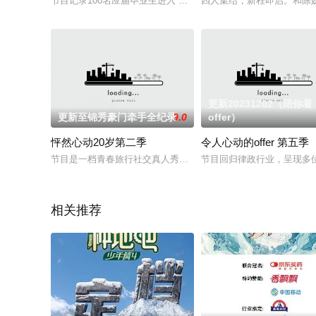
节目记录100名应届毕业生进入“小芒”电商职场，与新潮国货一同
四人集结，新程即启。和陈
更新20231202（陪你看
更新至锦秀豪门牵手全纪录
9.0
offer）
怦然心动20岁第二季
令人心动的offer 第五季
节目是一档青春旅行社交真人秀，第二季汇集了性格迥异、背景不
节目回归律政行业，呈现多
相关推荐