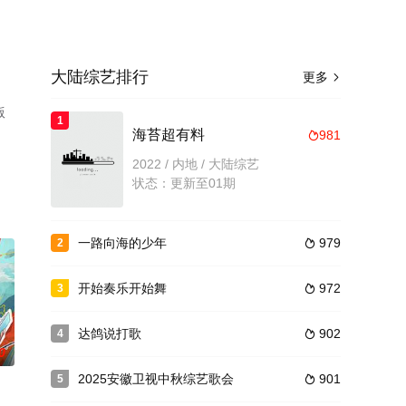
大陆综艺排行
更多

版
1
海苔超有料
981

2022 / 内地 / 大陆综艺
状态：更新至01期
一路向海的少年
979
2

开始奏乐开始舞
972
3

达鸽说打歌
902
4

0
2025安徽卫视中秋综艺歌会
901
5
