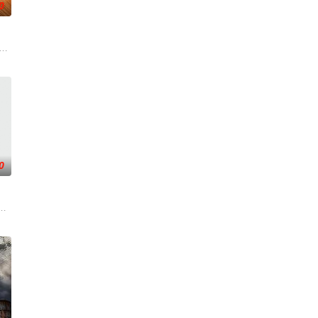
0
绘制一幅属于当
领悟到亲手实践。
看完会忍不住反复回味的舞台。
流竞技节目。节目集结全球实力唱将，在每周的直播比拼中高能开唱，演绎各国音
0
海市司法局联合制作。节目以调解百姓纠纷、营造和谐社会为宗旨，用老百姓喜
目中一枝独秀，领跑全国，是辽宁卫视唯一一档以报道娱乐动态、解读文化现