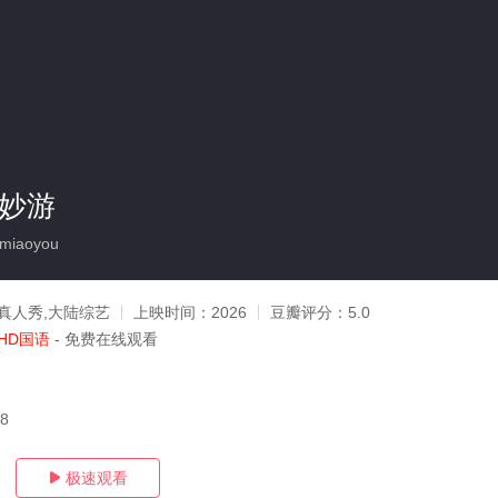
奇妙游
miaoyou
真人秀,大陆综艺
上映时间：
2026
豆瓣评分：
5.0
HD国语
- 免费在线观看
18
极速观看
