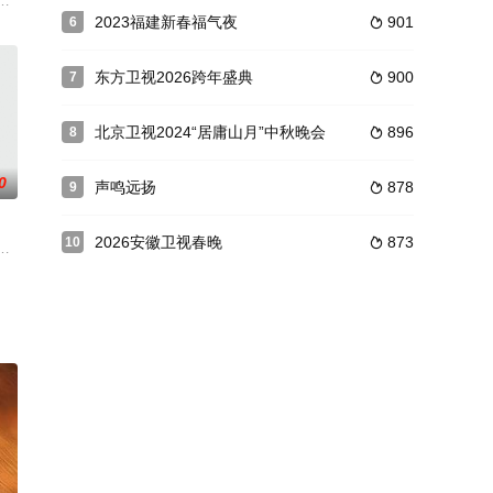
以最新鲜
领悟到亲手实践。
这一次，要带着你们，踏遍青山绿水，感受人间烟火值得。
打工组局飞。演艺圈“上班人”万合七兄妹首次全员到齐，看综艺小白“开荒”真
2023福建新春福气夜
901
6

东方卫视2026跨年盛典
900
7

北京卫视2024“居庸山月”中秋晚会
896
8

0
声鸣远扬
878
9

2026安徽卫视春晚
873
10

岁的青年态度与
，经历为期一个月的实习生活，并通过9个案件课题的考
出的亲密关系实景观察节目，大S&汪小菲，陈建斌&蒋勤勤、福原爱&江宏杰