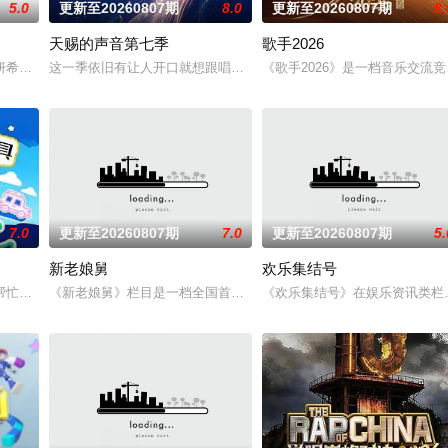
5.0
更新至20260807期
8.0
更新至20260807期
8.
天赐的声音第七季
歌手2026
的滚烫初心不变！将“见天地之广阔，解民生之多艰”的信念撒向更远的远方，
妍希、夏之光、高卿尘、李雅娟一起，走进中医的万千世界，从草木到经络，从
这一季依旧有让人开口就想跟唱的歌，有意想不到的合作搭档，更有
《歌手2026》是一档音乐交
7.0
更新至20260807期
7.0
更新至20260807期
5.
新老娘舅
欢乐集结号
女、爹青，以及人生所有的十字路口。
帮忙》是一档以文具快闪店为场景的真人秀。
《新老娘舅》栏目是一档全国首创的调解类谈话节目，由新娱乐和上
《欢乐集结号》在娱乐资讯类栏