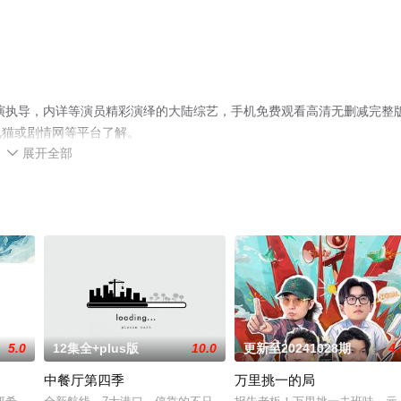
导演执导，内详等演员精彩演绎的大陆综艺，手机免费观看高清无删减完整
视猫或剧情网等平台了解。
展开全部

5.0
12集全+plus版
10.0
更新至20241028期
4.
中餐厅第四季
万里挑一的局