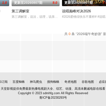
1.0
更新至20260807期
9.0
更新至20260807期
7.
季
第三调解室
说唱巅峰对决2026
室大逃脱》的官方定制衍生节目。节目邀请大神玩家进入全封闭的未知密室，根据
第三调解室，说法，说理，说亲情。第三调解室是国内第一档具有法
#2026爱桃综快乐不重样# 
共
0
条 “2026端午奇妙游” 
S订阅
百度蜘蛛
神马爬虫
搜狗蜘蛛
奇虎地图
谷歌地图
必应
天堂影视
提供免费最新热播电视剧大全、综艺、动漫、高清未删减电影在线看
Copyright © 2023 sdmhfg.com All Rights Reserved
青ICP备20230293号