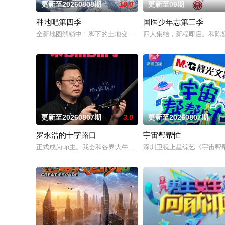
更新至20260808期
10.0
更新至09期
种地吧第四季
国医少年志第三季
全新地图解锁中！脚下的土地变了，但十个勤天那份“想把地种好”
四人集结，新程即启。和陈
更新至20260807期
3.0
更新至20260807期
罗永浩的十字路口
宇宙帮帮忙
正式成为up主。我会和各界大牛聊科技、人文、世界、时代、男
深圳卫视上星综艺《宇宙帮