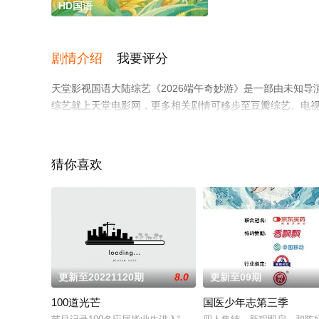
HD国语
剧情介绍
我要评分
天堂影视国语大陆综艺《2026端午奇妙游》是一部由未知
综艺就上天堂电影网，更多相关剧情可移步至豆瓣综艺、电
猜你喜欢
更新至20221120期
8.0
更新至09期
100道光芒
国医少年志第三季