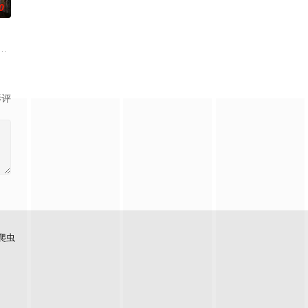
0
线索进行推理解
律效力的排解矛盾、化解纠纷的电视节目。节目将司法局的人民调解室，公安局
#说唱十周年巅峰对决#全新升级归来，这次不止比技术，更要玩灵魂共振！最顶的舞
影评
爬虫