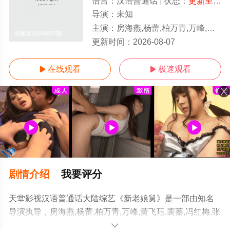
语言：
汉语普通话
状态：
更新至20260807期
导演：
未知
主演：
房海燕,杨蕾,柏万青,万峰,黄飞珏,裴蓁,冯红梅,张兆国,黄红梅,蔚兰
更新至20260807期
更新时间：
2026-08-07
在线观看
极速观看


剧情介绍
我要评分
天堂影视汉语普通话大陆综艺《新老娘舅》是一部由知名
导演执导，房海燕,杨蕾,柏万青,万峰,黄飞珏,裴蓁,冯红梅,张
兆国,黄红梅,蔚兰等演员精彩演绎的中国大陆综艺，手机免
