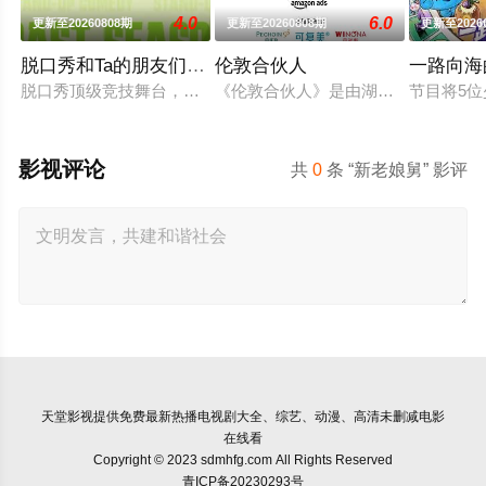
4.0
6.0
更新至20260808期
更新至20260808期
更新至2026
脱口秀和Ta的朋友们第三季
伦敦合伙人
一路向海
脱口秀顶级竞技舞台，年度热梗发源地，2026夏天准时快乐
《伦敦合伙人》是由湖南卫视、芒果
节目将5
影视评论
共
0
条 “新老娘舅” 影评
天堂影视
提供免费最新热播电视剧大全、综艺、动漫、高清未删减电影
在线看
Copyright © 2023 sdmhfg.com All Rights Reserved
青ICP备20230293号