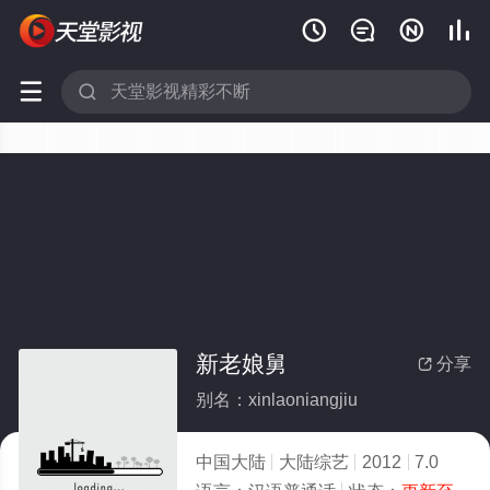






新老娘舅
分享

别名：xinlaoniangjiu
中国大陆
大陆综艺
2012
7.0