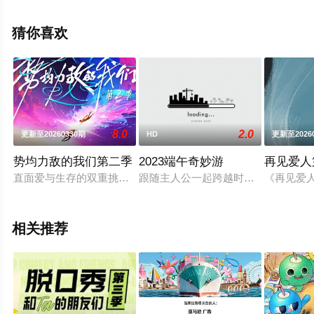
费观看高清无删减完整版综艺就上天堂电影网，更多相关
剧情可移步至豆瓣综艺、电视猫或剧情网等平台了解。
猜你喜欢
8.0
2.0
更新至20260330期
HD
更新至2026
势均力敌的我们第二季
2023端午奇妙游
再见爱人
直面爱与生存的双重挑战，在逃离都市的血爱冒险中遇见势均力
跟随主人公一起跨越时空，感受古代
《再见爱
相关推荐