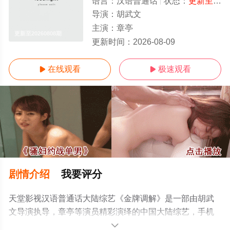
语言：
汉语普通话
状态：
更新至20260808期
导演：
胡武文
主演：
章亭
更新至20260808期
更新时间：
2026-08-09
在线观看
极速观看


剧情介绍
我要评分
天堂影视汉语普通话大陆综艺《金牌调解》是一部由胡武
文导演执导，章亭等演员精彩演绎的中国大陆综艺，手机
免费观看高清无删减完整版综艺就上天堂电影网，更多相
