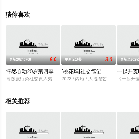
关剧情可移步至豆瓣综艺、电视猫或剧情网等平台了解。
猜你喜欢
8.0
3.0
更新20240708
更新至10期
更新至2025
怦然心动20岁第四季
[桃花坞]社交笔记
一起开麦
青春旅行类社交真人秀《怦然心动20岁4》，聚焦于当下的毕业
2022 / 内地 / 大陆综艺
《一起开
相关推荐