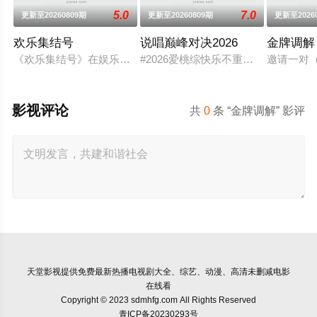
5.0
7.0
更新至20260809期
更新至20260809期
更新至2026
欢乐集结号
说唱巅峰对决2026
金牌调解
《欢乐集结号》在娱乐资讯类栏目中一枝独秀，领跑全国，是辽
#2026爱桃综快乐不重样# #说唱
邀请一对
影视评论
共
0
条 “金牌调解” 影评
天堂影视
提供免费最新热播电视剧大全、综艺、动漫、高清未删减电影
在线看
Copyright © 2023 sdmhfg.com All Rights Reserved
青ICP备20230293号