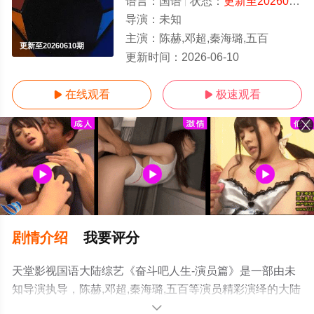
语言：
国语
状态：
更新至20260610期
导演：
未知
主演：
陈赫,邓超,秦海璐,五百
更新至20260610期
更新时间：
2026-06-10
在线观看
极速观看


剧情介绍
我要评分
天堂影视国语大陆综艺《奋斗吧人生-演员篇》是一部由未
知导演执导，陈赫,邓超,秦海璐,五百等演员精彩演绎的大陆
综艺，手机免费观看高清无删减完整版综艺就上天堂电影
