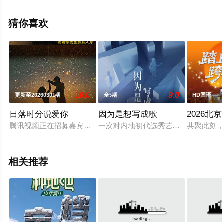
网，更多相关剧情可移步至豆瓣综艺、电视猫或剧情网等
平台了解。
猜你喜欢
10.0
9.0
更新至20260301期
全5期
HD国语
日落时分说爱你
因为是想写成歌
2026
腾讯视频正在招募嘉宾的熟龄恋爱旅行真人秀，节目聚焦50岁以
一次对内地初代选秀艺人，如何真实生
共聚此刻，
相关推荐