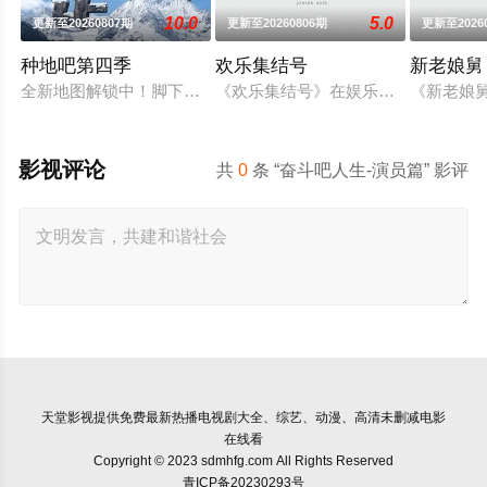
10.0
5.0
更新至20260807期
更新至20260806期
更新至2026
种地吧第四季
欢乐集结号
新老娘舅
全新地图解锁中！脚下的土地变了，但十个勤天那份“想把地种好
《欢乐集结号》在娱乐资讯类栏目中
《新老娘
影视评论
共
0
条 “奋斗吧人生-演员篇” 影评
天堂影视
提供免费最新热播电视剧大全、综艺、动漫、高清未删减电影
在线看
Copyright © 2023 sdmhfg.com All Rights Reserved
青ICP备20230293号