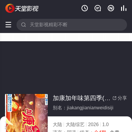






加康加年味第四季(全集)
分享

别名：jiakangjianianweidisiji
大陆
大陆综艺
2026
1.0