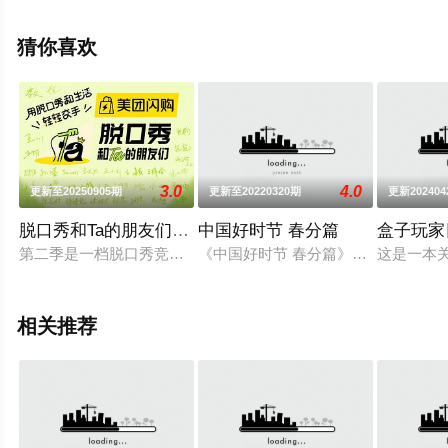
就上天堂电影网，更多相关剧情可移步至豆瓣综艺、电视
猫或剧情网等平台了解。
猜你喜欢
3.0
4.0
更新至20250905期
更新至20220320期
更新202404
脱口秀和Ta的朋友们第二季
中国好时节 春分篇
盒子玩家
第二季是一档脱口秀竞技节目，59组热爱脱口秀的朋友们聚集
《中国好时节 春分篇》是2022年
这是一本
相关推荐