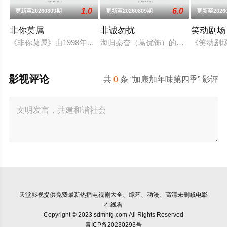
1.0
6.0
更新至20260809期
更新至20260809期
更新至2026
非你莫属
非诚勿扰
笑动剧场
《非你莫属》由1998年12月28日成立的天视卫星公司顶尖团队
海归秦奋（葛优饰）的天才发明“分歧
《笑动剧场
影视评论
共
0
条 “加康加年味第四季” 影评
天堂影视
提供免费最新热播电视剧大全、综艺、动漫、高清未删减电影
在线看
Copyright © 2023 sdmhfg.com All Rights Reserved
青ICP备20230293号