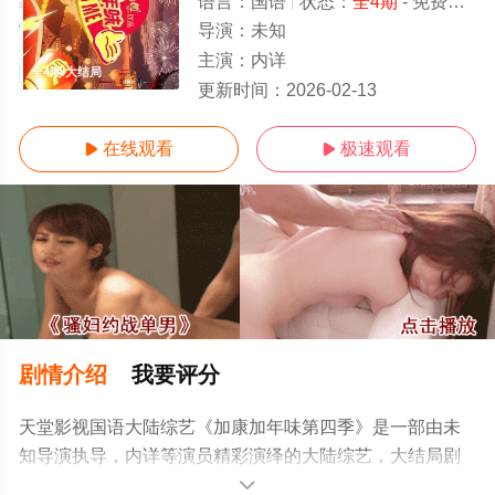
语言：
国语
状态：
全4期
- 免费在线观看
导演：
未知
主演：
内详
全4期/大结局
更新时间：
2026-02-13
在线观看
极速观看


剧情介绍
我要评分
天堂影视国语大陆综艺《加康加年味第四季》是一部由未
知导演执导，内详等演员精彩演绎的大陆综艺，大结局剧
情已揭晓（全4期），手机免费观看高清无删减完整版综艺
