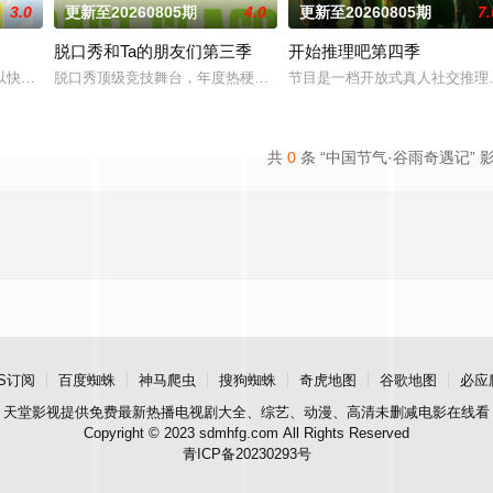
3.0
更新至20260805期
4.0
更新至20260805期
7.
脱口秀和Ta的朋友们第三季
开始推理吧第四季
来，这次不止比技术，更要玩灵魂共振！最顶的舞台+最真的故事，让每个beat都成
以快乐解压为核心基调，开启“地球团”的快乐旅程。节目路线将继续延着地球
脱口秀顶级竞技舞台，年度热梗发源地，2026夏天准时快乐
节目是一档开放式真人社交推理
共
0
条 “中国节气·谷雨奇遇记” 
S订阅
百度蜘蛛
神马爬虫
搜狗蜘蛛
奇虎地图
谷歌地图
必应
天堂影视
提供免费最新热播电视剧大全、综艺、动漫、高清未删减电影在线看
Copyright © 2023 sdmhfg.com All Rights Reserved
青ICP备20230293号