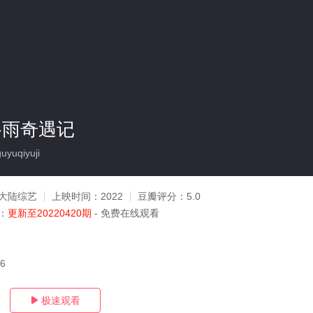
谷雨奇遇记
yuqiyuji
大陆综艺
上映时间：
2022
豆瓣评分：
5.0
：
更新至20220420期
- 免费在线观看
26
极速观看
