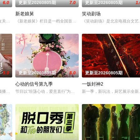
6.0
更新至20260805期
7.0
更新至20260805期
1.
新老娘舅
笑动剧场
资深情感专家用专业知识给到场的每对情侣提供客观理性的分析及双方契合程度
友关系为切入点的场景化真人秀综艺节目。节目以友情为纽带，以“毛雪汪之家
《新老娘舅》栏目是一档全国首创的调解类谈话节目，由新娱乐和上
《笑动剧场》是北京电视台文艺节
5.0
更新至20260805期
5.0
更新至20260805期
7.
心动的信号第九季
一饭封神2
宁卫视唯一一档以报道娱乐动态、解读文化现象、重温经典作品为内容的专题栏
频播客节目，每期邀请一位有故事女性嘉宾来到刘恋家中，展开轻松、真实的朋
节目以“坦荡心动，爱意直行”为核心主题，聚焦真诚直白的新式恋爱
新一季，新玩法，厨艺展示全新