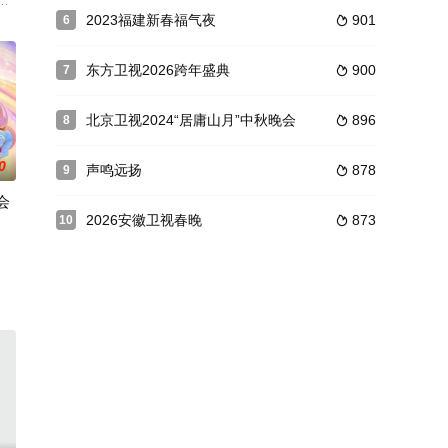
AI 完
成“非来游学团”，去到不同城市地区，开启“真听
唱游之旅！与以往不同的是--这一次他们的旅游费用和舞台加成都需要通过自
美食真人秀，我们将嘉宾团分为“老江湖”和“新势力”，通过新老PK的方式，
2023福建新春福气夜
901
6

东方卫视2026跨年盛典
900
7

北京卫视2024“居庸山月”中秋晚会
896
8

0
声鸣远扬
878
9

会
2026安徽卫视春晚
873
10

生”“了不
林芝雪山脚下，开启10日恋爱计划。“特别见证者”包含亲人手足与亲密好友，他