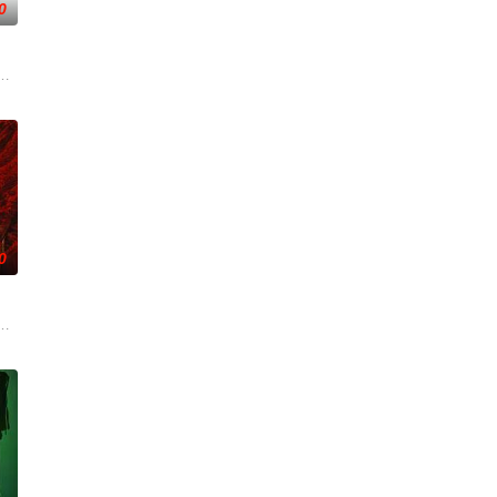
0
的科学考量，并根据
”为主要拍摄场景，讲述每周在这里相聚的毛不易、李雪
海市司法局联合制作。节目以调解百姓纠纷、营造和谐社会为宗旨，用老百姓喜
目中心唯一一档日播的“语言类”栏目。“强力推出”第一时段，独创“幽默评书”
0
目。以东北独有的幽
友式对谈。节目围绕成长、关系、职场、情绪与人生选择
，告别无效拉扯，走进心动小屋，见证单身青年之间萌生的浪漫情愫。
升级！厨神级的美味将持续上演，每一道都值得期待，已经盼着开宴瞬间的美