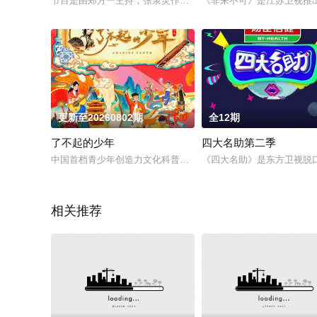
节目是由郑方一主持，张泉灵作为“对谈人”的一档观察谈话类节目。
《非来不可》是江苏卫视推出
更新至20260802期
6.0
全12期
了不起的少年
四大名助第二季
中国首档青少年创造力文化科普传承创新综艺《了不起的少年》，以“
《四大名助》是东方卫视脱口
相关推荐