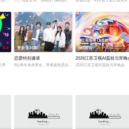
每期与 1 位嘉宾共同乘车，一路在生活的相处中完成对话。上车是创新式使用 
的人文体验真人秀，以“沉浸式体验+硬核挑战”为核心模式。节目将艺人好友组
八个热爱音乐、演唱技巧娴熟的歌手组成全新的「音你小队」踏上异国
该项目是一档年轻人新式朋克养生
5.0
更新至20期
4.0
HD国语
9.
恋爱特别邀请
2026江苏卫视AI荔枝元宵晚
非遗不老，文明永续”为第一季核心主题，下设“了不起的非遗”“了不起的练习
秀节目，孟非、王祖蓝、谢依霖、尉迟琳嘉倾情加盟，预计2016年播出。
8位青年单身男女，带着最熟悉自己情感需要的“特别见证者”，赴西藏
2026江苏卫视AI荔枝元宵晚会