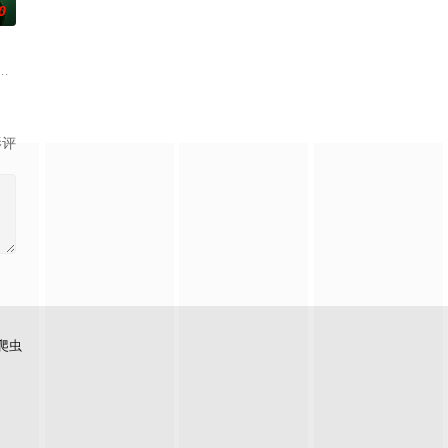
0
为年
的脉络，探索更全面的世界文化旅行和体验。节目以旅行
游戏综艺。由刘宇宁、金靖、张凌赫、丁程鑫、周柯宇组成的玩家团将共同进
影评
爬虫