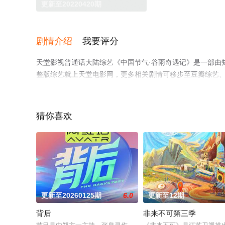
更新至20220420期
剧情介绍
我要评分
天堂影视普通话大陆综艺《中国节气·谷雨奇遇记》是一部由
整版综艺就上天堂电影网，更多相关剧情可移步至豆瓣综艺
猜你喜欢
更新至20260125期
6.0
更新至12期
背后
非来不可第三季