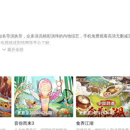
知名导演执导，众多演员精彩演绎的内地综艺，手机免费观看高清无删减
、电视猫或剧情网等平台了解。
展开全部

3.0
更新至20260626期
9.0
更新至20251030期
8.
音你而来3
食养江湖