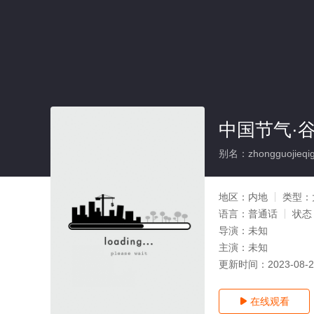
中国节气·
别名：zhongguojieqigu
地区：
内地
类型：
语言：
普通话
状态
导演：
未知
主演：
未知
更新时间：
2023-08-
在线观看
