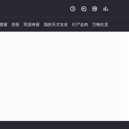




搜索
良医
民国奇探
我的天才女友
行尸走肉
万物生灵