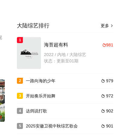
大陆综艺排行
更多

完
1
海苔超有料
981

2022 / 内地 / 大陆综艺
状态：更新至01期
一路向海的少年
979
2

开始奏乐开始舞
972
3

达鸽说打歌
902
4

0
2025安徽卫视中秋综艺歌会
901
5
