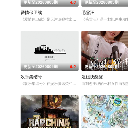
更新至20260805期
4.0
更新至20260805期
爱情保卫战
毛雪汪
《爱情保卫战》是天津卫视推出的情感心理节目，节目现场邀请
《毛雪汪》是一档以原生朋
更新至20260805期
5.0
更新至20260805期
欢乐集结号
姐姐快醒醒
《欢乐集结号》在娱乐资讯类栏目中一枝独秀，领跑全国，是辽
由刘恋主理的一档女性向视