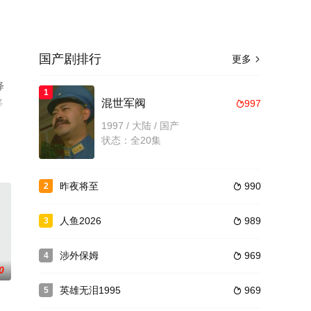
国产剧排行
更多

绎
1
移
混世军阀
997

1997 / 大陆 / 国产
状态：全20集
昨夜将至
990
2

人鱼2026
989
3

涉外保姆
969
4

0
英雄无泪1995
969
5
