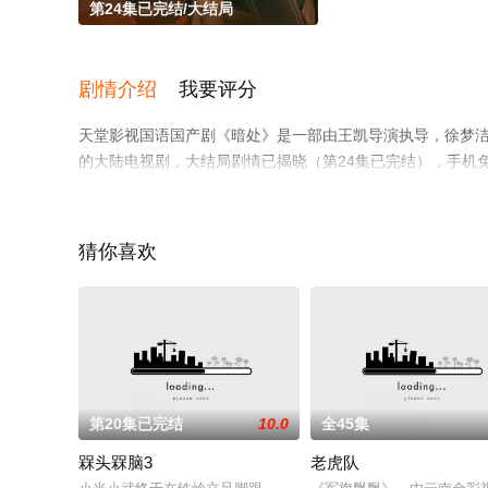
第24集已完结/大结局
剧情介绍
我要评分
天堂影视国语国产剧《暗处》是一部由王凯导演执导，徐梦洁,王
的大陆电视剧，大结局剧情已揭晓（第24集已完结），手机
步至豆瓣电视剧、电视猫或剧情网等平台了解。
猜你喜欢
第20集已完结
10.0
全45集
槑头槑脑3
老虎队