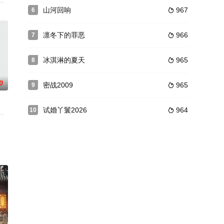
头却都能遇到各种倒
，王珂 ，王新军 ，韩宇辰 ，李牵 ，张子君主演
眼，与世交胡家的小女胡娇喜结连理。胡娇虽然出身屠户家，不通文墨，但性格
追杀，慕容曦逃亡至禁地时，时空隧道打开，仆人王鹏为救主子而将他推进时
山河回响
967
6

凛冬下的罪恶
966
7

冰淇淋的夏天
965
8

0
密战2009
965
9

试婚丫鬟2026
964
10

果断逃婚了。可之后没多久，她便因为一场意外的车祸而
近，国民党仓皇百逃台湾。国民党国防部保密局直属特别勤务处少校参谋邓家骥
世纪80年代纺织女工的生活和情感故事，通过三个性格鲜活、命运坎坷的年轻人