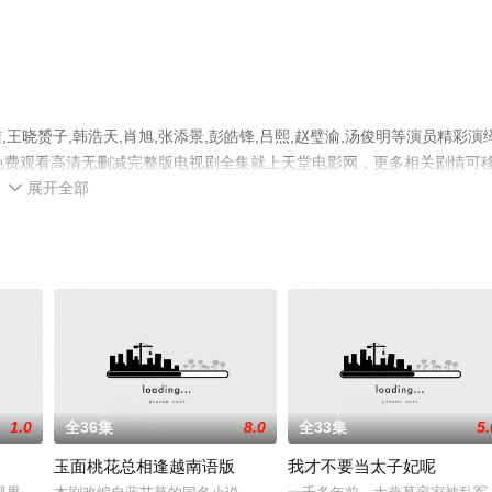
晓赟子,韩浩天,肖旭,张添景,彭皓锋,吕熙,赵璧渝,汤俊明等演员精彩演
免费观看高清无删减完整版电视剧全集就上天堂电影网，更多相关剧情可
展开全部

1.0
全36集
8.0
全33集
5.
玉面桃花总相逢越南语版
我才不要当太子妃呢