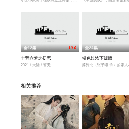
小光小武终于在铁岭立足脚跟，但是小光却有了新的苦恼，他想
《军旗飘飘》，由云南金彩视
全12集
10.0
全24集
十荒六梦之初恋
韫色过浓下饭版
2021 / 大陆 / 暂无
苏矜北（张予曦 饰）的家
相关推荐