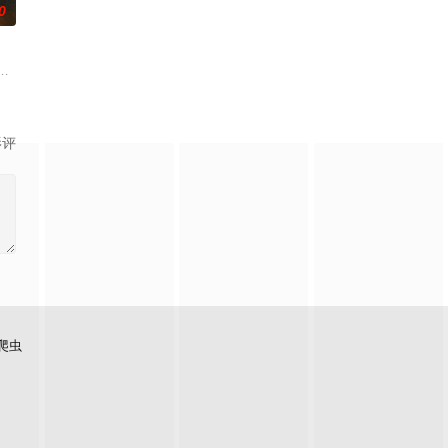
0
还听见自己加速的
求真打实抗，虽引发哗然，却获赏识调任396旅一营
争后，国家蒙羞，张謇虽高中状元，却渴望寻求强国之路。他毅然弃政从商，殚
张凌赫 饰）因被抱错而受尽养父虐待，少年出逃时被任素素（王楚然 饰）所
影评
爬虫