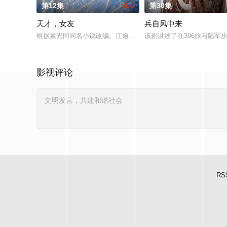
第12集
6.0
第30集
天才，女友
兵自风中来
根据素光同同名小说改编。江逾白长大以后，林知夏忽然对他说：
该剧讲述了在396旅与陆军
影视评论
RS