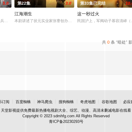
5.0
第22集
3.0
第33集已完结
10.
江海潮生
这一秒过火
“江逾白，我喜欢你，哲学和生物学意义上的喜欢。”那个夜晚，他脸颊微热，
步兵学院联合举办的小型军事演习中，郭子剑因不满演习流于形式，假传指令要
本剧讲述了状元实业家张謇创办大生企业，实业报国的故事。甲午战
民国沪上，军阀幼子慕容清峄（
共
0
条 “暗处” 
S订阅
百度蜘蛛
神马爬虫
搜狗蜘蛛
奇虎地图
谷歌地图
必应
天堂影视
提供免费最新热播电视剧大全、综艺、动漫、高清未删减电影在线看
Copyright © 2023 sdmhfg.com All Rights Reserved
青ICP备20230293号