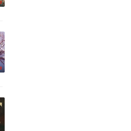
0
的道路上，经历复杂
休的对立绝境。而他们不知，对方正是自己苦寻多年的患
从恨意中涅槃重生，借私生女桑落的身份入住程家。她步步为营，周旋在各怀心
班子，偶遇“白天人住屋，晚上鬼占房”的阴阳宅，江淮被掳走配“阴婚”。他与
0
面口齿不清。十年后
查出未婚妻离奇死亡的真相。两人联手查出诈骗团伙头目
修复肉身。未央动心，却不知自身是身负玄鸟之力的夜族公主，前世相恋遭他任
《平阳公主》。