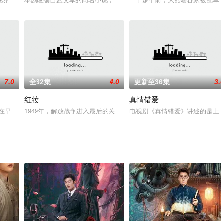
要凭自己本事攒钱给小惠一个梦幻的婚礼。小光绞尽脑汁想挣钱的办法，紧急关
界影业有限公司、浙江力天影视有限公司制作出品的电视剧，由陈健执导，李健
本剧改编自蓝艾草的同名小说，许清嘉自幼父母双亡，寒门苦读成榜
一千多年前，大燕慕容家被乱军
7.0
全32集
4.0
更新至36集
3.
红妆
真情错爱
人在早年间就替她定下了婚约，然而个性倔强的苏矜北不愿意顺从父母的安排，
1949年，解放战争进入最后的关键时刻，随着中国人民解放军的逼
电视剧《真情错爱》讲述的是上