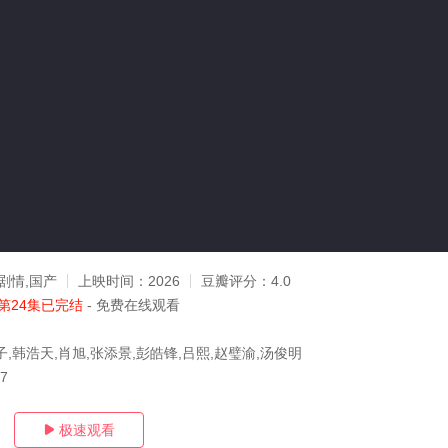
剧情,国产
上映时间：
2026
豆瓣评分：
4.0
第24集已完结
- 免费在线观看
,韩浩天,肖旭,张添景,彭皓锋,吕熙,赵璧渝,汤俊明
07
极速观看
