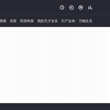




搜索
良医
民国奇探
我的天才女友
行尸走肉
万物生灵