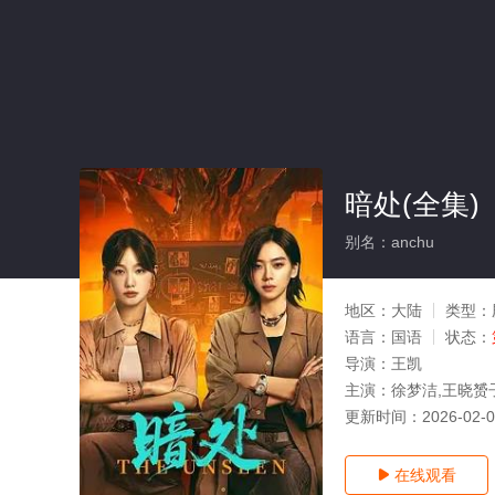
暗处(全集)
别名：anchu
地区：
大陆
类型：
语言：
国语
状态：
导演：
王凯
主演：
徐梦洁,王晓赟子
更新时间：
2026-02-
在线观看
