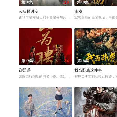
第18集
1.0
第10集
云归槿时安
南戏
讲述了黎安城大郡主棠溪槿与烈云峥之间曲折动人的情感，以及
军阀混战的民国奉城，玉佛
第17集
7.0
第18集
御廷谣
我当卧底这件事
改编自行烟烟的同名小说。孟廷辉，大平王朝有史以来个以女子
程序员李文刻意接近顾婷，