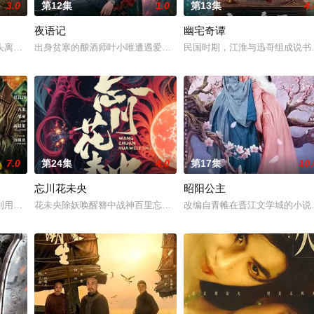
3.0
第12集
1.0
第13集
4.
夜语记
幽宅奇谭
他们在复杂局势中坚守初心、勇敢面对困难的爱情故事。通过剧中主人公在成长
头离奇失窃，戏班主横尸戏台，将冷血少帅许又安与昆曲名伶荣筱楠推向不死不
出身贫寒的酿酒师叶小唯遭遇爱人程桉、恩师林晚媚的双重背叛。她
民国时期，江淮与迅哥组成说书
7.0
第24集
4.0
第17集
10.
忘川花未央
昭阳公主
进士科三元及第入翰林院的奇女子。十年前的她被他从死人堆里救出来，蓬头垢
利用顾炎女儿奴的属性，请求老炮儿顾炎带自己用程序员身份卧底电诈集团以求
花未央除妖唤醒簪中战神百里忘川元神，二人共感相连，一同寻仙草
改编自青帷在晋江文学城的小说