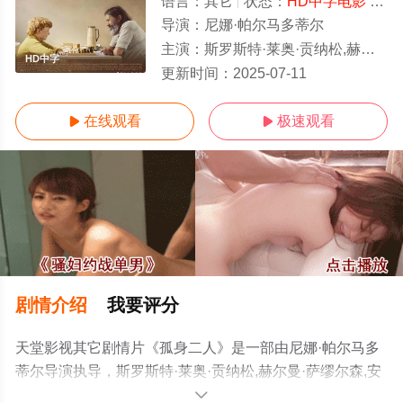
语言：
其它
状态：
HD中字电影
- 免费在线观看
导演：
尼娜·帕尔马多蒂尔
主演：
斯罗斯特·莱奥·贡纳松,赫尔曼·萨缪尔森,安娜·贡迪斯·古蒙斯多蒂,约翰·荣松,乔尔·萨蒙德森,乔蒙杜尔
HD中字
更新时间：
2025-07-11
在线观看
极速观看


剧情介绍
我要评分
天堂影视其它剧情片《孤身二人》是一部由尼娜·帕尔马多
蒂尔导演执导，斯罗斯特·莱奥·贡纳松,赫尔曼·萨缪尔森,安
娜·贡迪斯·古蒙斯多蒂,约翰·荣松,乔尔·萨蒙德森,乔蒙杜尔·
