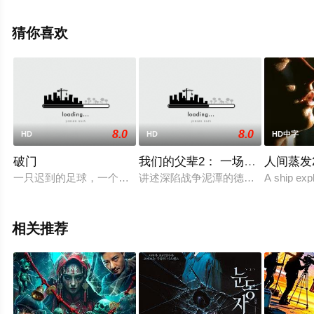
格雷塔松,阿哈德·塔米米,奥斯吉尔·古纳尔松,伊杜恩·奥斯普
·赫林斯多蒂尔等演员精彩演绎的其它电影，手机免费观看
猜你喜欢
高清无删减完整版电影大全就上天堂电影网，更多相关剧
情可移步至豆瓣电影、电视猫或剧情网等平台了解。
8.0
8.0
HD
HD
HD中字
破门
我们的父辈2： 一场不同的战争
人间蒸发2
一只迟到的足球，一个爱好广泛、啥都会捣鼓两下的乡村老师，
讲述深陷战争泥潭的德国无法对形势
A ship exp
相关推荐