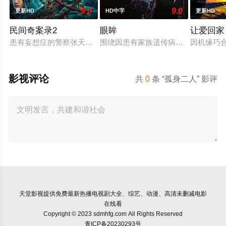
9.0
9.0
更新HD
HD中字
更新HD
民间奇案录2
眼眸
让爱回家
患有妄想症的警察张天盛遇上一起离奇的神像杀人事件，勘案过程
围绕因患有家族遗传病而导致视力逐
因机缘巧
影视评论
共
0
条 “孤身二人” 影评
天堂影视
提供免费最新热播电视剧大全、综艺、动漫、高清未删减电影
在线看
Copyright © 2023 sdmhfg.com All Rights Reserved
青ICP备20230293号