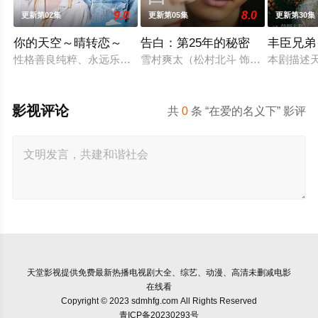
9.0
8.0
更新第02集
更新第05集
更新第30集
你的天空～晴转恋～
告白：第25年的秘密
丰臣兄弟
性格善良纯粹、永远乐观开朗的阳光少年舟濑阳向（福田步汰 饰
雪村爽太（松村北斗 饰）自幼因一次
本剧描述
影视评论
共
0
条 “在爱的名义下” 影评
天堂影视
提供免费最新热播电视剧大全、综艺、动漫、高清未删减电影
在线看
Copyright © 2023 sdmhfg.com All Rights Reserved
青ICP备20230293号