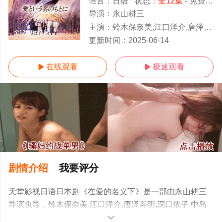
语言：
日语
状态：
全12集
- 免费在线观看
导演：
永山耕三
主演：
铃木保奈美,江口洋介,唐泽寿明,洞口依子,中岛宏海,中野英雄,夏川结衣,龙雷太,森本治行,山本耕史,石桥
全12集/大结局
更新时间：
2025-06-14
在线观看
极速观看


剧情介绍
我要评分
天堂影视日语日本剧《在爱的名义下》是一部由永山耕三
导演执导，铃木保奈美,江口洋介,唐泽寿明,洞口依子,中岛
宏海,中野英雄,夏川结衣,龙雷太,森本治行,山本耕史,石桥保
