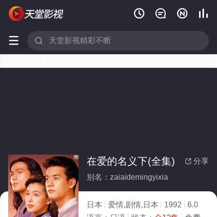






在爱的名义下(全集)
分享

别名：zaiaidemingyixia
日本
爱情,剧情,日本
1992
6.0