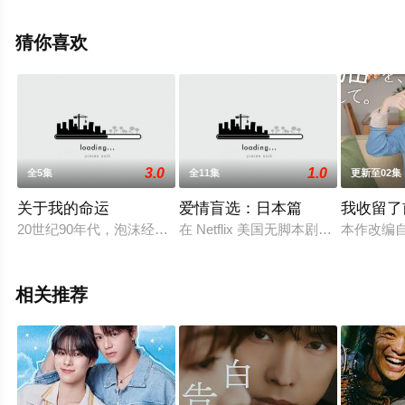
等演员精彩演绎的日本电视剧，大结局剧情已揭晓（全12
集），手机免费观看高清无删减完整版电视剧全集就上天
猜你喜欢
堂电影网，更多相关剧情可移步至豆瓣电视剧、电视猫或
剧情网等平台了解。
3.0
1.0
全5集
全11集
更新至02集
关于我的命运
爱情盲选：日本篇
我收留了
20世纪90年代，泡沫经济破灭的艰苦年代，在某大型公司上班
在 Netflix 美国无脚本剧集《
本作改编
相关推荐