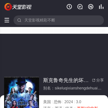






斯克鲁奇先生的坏坏名单
分享

别名：sikeluqixianshengdehuaihuaimingdan
美国
恐怖
2024
3.0