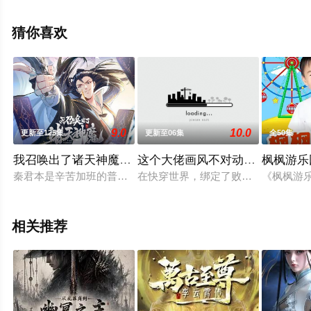
高清无删减完整版动漫全集就上天堂电影网，更多相关剧
情可移步至豆瓣动漫、电视猫或剧情网等平台了解。
猜你喜欢
9.0
10.0
更新至125集
更新至06集
全50集
我召唤出了诸天神魔动态漫画第1季
这个大佬画风不对动态漫画第一
枫枫游乐
秦君本是辛苦加班的普通员工，意外穿越成为被贬皇子，所幸老
在快穿世界，绑定了败家系统，任务花
《枫枫游
相关推荐