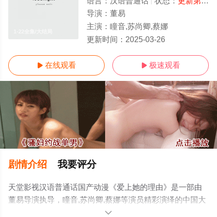
语言：
汉语普通话
状态：
更新第22集
导演：
董易
主演：
瞳音,苏尚卿,蔡娜
1-22全集/大结局
更新时间：
2025-03-26
在线观看
极速观看


剧情介绍
我要评分
天堂影视汉语普通话国产动漫《爱上她的理由》是一部由
董易导演执导，瞳音,苏尚卿,蔡娜等演员精彩演绎的中国大
陆动漫，大结局剧情已揭晓（1-22全集），手机免费观看
