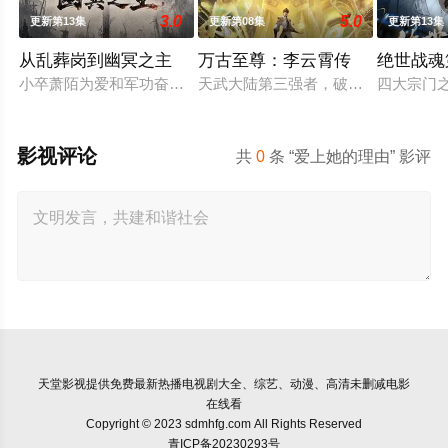
3.0
5.0
更新第13集
更新第08集
更新第13集
从乱葬岗到幽冥之主
万古至尊：李云霄传
绝世战魂
小卒萧陌为爱和军功奋斗三年，却被恋人柳莺儿与将军之子赵昊联
天武大陆第三强者，破军武帝古飞扬
四大宗门
影视评论
共
0
条 “爱上她的理由” 影评
天堂影视
提供免费最新热播电视剧大全、综艺、动漫、高清未删减电影
在线看
Copyright © 2023 sdmhfg.com All Rights Reserved
青ICP备20230293号